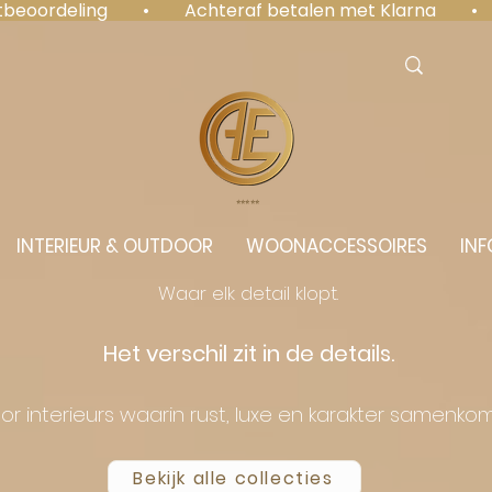
antbeoordeling  •  Achteraf betalen met Klarna  • 
⭐️⭐️⭐️⭐️⭐️
INTERIEUR & OUTDOOR
WOONACCESSOIRES
INF
Waar elk detail klopt.
Het verschil zit in de details.
or interieurs waarin rust, luxe en karakter samenko
Bekijk alle collecties