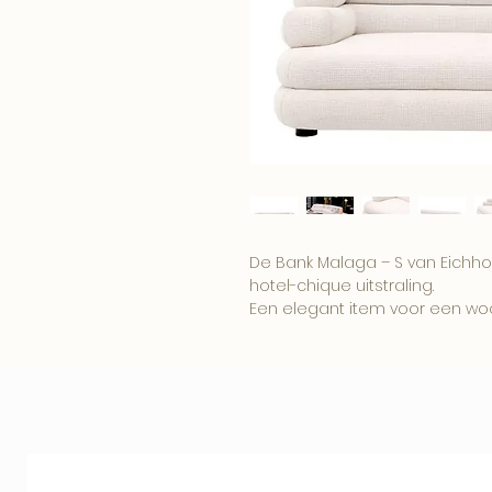
De Bank Malaga – S van Eichholt
hotel-chique uitstraling.
Een elegant item voor een wo
boutique interieur.
Combineer dit item met onze
woonaccessoires voor een comp