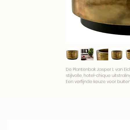
De Plantenbak Jasper L van Ei
stijlvolle, hotel-chique uitstralin
Een verfijnde keuze voor buit
comfort en uitstraling samen
Combineer dit item met onze
woonaccessoires voor een comp