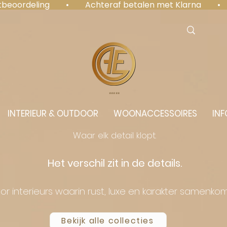
antbeoordeling  •  Achteraf betalen met Klarna  • 
⭐️⭐️⭐️⭐️⭐️
INTERIEUR & OUTDOOR
WOONACCESSOIRES
INF
Waar elk detail klopt.
Het verschil zit in de details.
or interieurs waarin rust, luxe en karakter samenko
Bekijk alle collecties