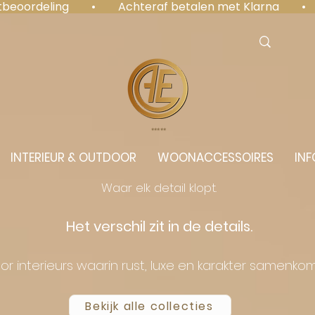
antbeoordeling  •  Achteraf betalen met Klarna  • 
⭐️⭐️⭐️⭐️⭐️
INTERIEUR & OUTDOOR
WOONACCESSOIRES
INF
Waar elk detail klopt.
Het verschil zit in de details.
or interieurs waarin rust, luxe en karakter samenko
Bekijk alle collecties