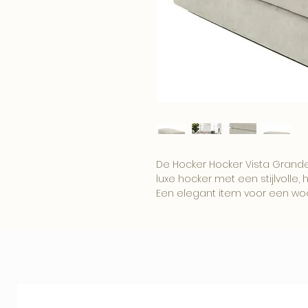
De Hocker Hocker Vista Grande 
luxe hocker met een stijlvolle, h
Een elegant item voor een wo
boutique interieur.
Combineer dit item met onze
woonaccessoires voor een comp