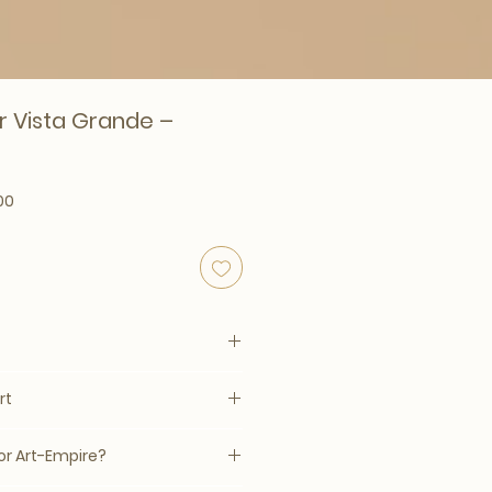
r Vista Grande –
prijs
Verkoopprijs
00
rt
1
er
–14 werkdagen, mits op voorraad
r Art-Empire?
jnde afwerking en tijdloze