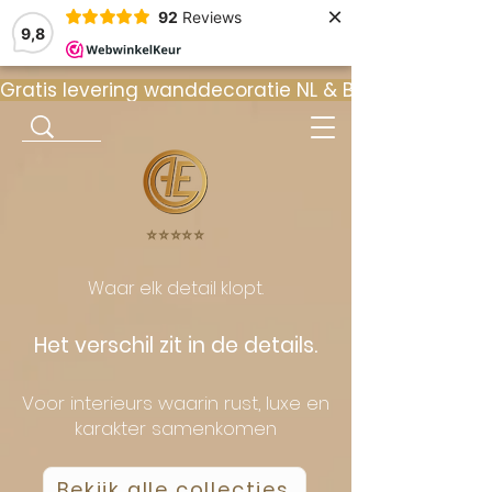
×
92
Reviews
9,8
Gratis levering wanddecoratie NL & BE  •  ⭐ 9
⭐️⭐️⭐️⭐️⭐️
Waar elk detail klopt.
Het verschil zit in de details.
Voor interieurs waarin rust, luxe en
karakter samenkomen
Bekijk alle collecties