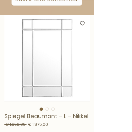
Spiegel Beaumont – L – Nikkel
Normale prijs
Verkoopprijs
 € 1.950,00 
€ 1.875,00