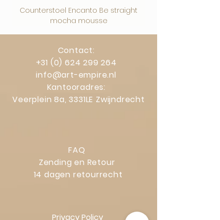
Counterstoel Encanto Be straight
Decoratief object Swi
mocha mousse
Contact:
+31 (0) 624 299 264
info@art-empire.nl
Kantooradres:
Veerplein 8a, 3331LE Zwijndrecht
FAQ
Zending en Retour
14 dagen retourrecht
Privacy Policy