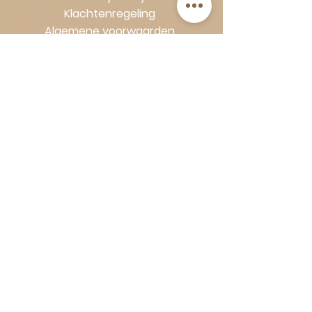
Klachtenregeling
Algemene voorwaarden
Volg Art-Empire voor inspiratie en
luxe woonideeën:
Instagram
|
Facebook
| Pinterest |
Shop veilig en zorgeloos | Betaling
in termijnen met Klarna