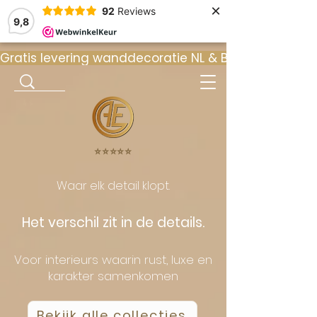
×
92
Reviews
9,8
Gratis levering wanddecoratie NL & BE  •  ⭐ 9
⭐️⭐️⭐️⭐️⭐️
Waar elk detail klopt.
Het verschil zit in de details.
Voor interieurs waarin rust, luxe en
karakter samenkomen
Bekijk alle collecties