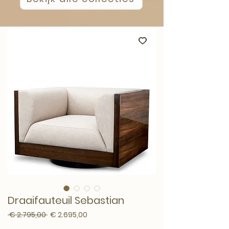
Draaifauteuil Sebastian
Normale prijs
Verkoopprijs
 € 2.795,00 
€ 2.695,00