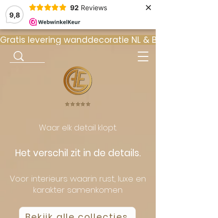
×
92
Reviews
9,8
Gratis levering wanddecoratie NL & BE  •  ⭐ 9
⭐️⭐️⭐️⭐️⭐️
Waar elk detail klopt.
Het verschil zit in de details.
Voor interieurs waarin rust, luxe en
karakter samenkomen
Bekijk alle collecties