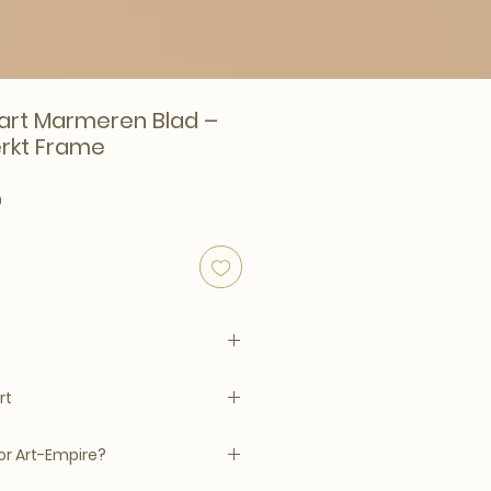
wart Marmeren Blad –
rkt Frame
rijs
Verkoopprijs
0
rt
844
tafel
–14 werkdagen, mits op voorraad
r Art-Empire?
jnde afwerking en tijdloze