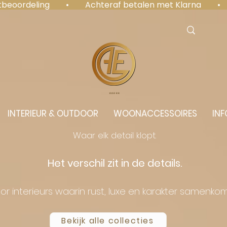
antbeoordeling  •  Achteraf betalen met Klarna  • 
⭐️⭐️⭐️⭐️⭐️
INTERIEUR & OUTDOOR
WOONACCESSOIRES
INF
Waar elk detail klopt.
Het verschil zit in de details.
or interieurs waarin rust, luxe en karakter samenko
Bekijk alle collecties