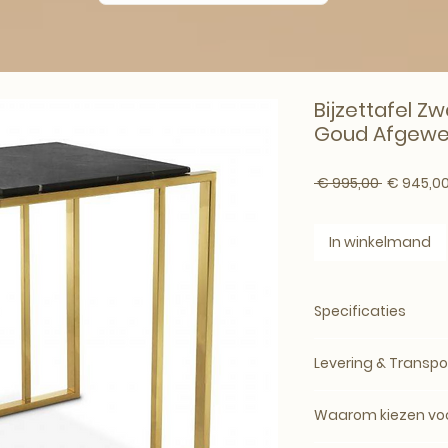
Bijzettafel Z
Goud Afgewe
Normale p
 € 995,00 
€ 945,0
In winkelmand
Specificaties
Merk:
Eichholtz
Levering & Transpo
Artikelnummer:
109
Producttype:
Bijzet
Levertijd: circa 5
SKU:
AE-EIC-109844
Waarom kiezen voo
bij de leverancier.
Materiaal:
en, verfi