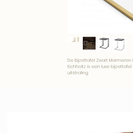
De Bijzettafel Zwart Marmeren
Eichholtz is een luxe bijzettafel
uitstraling.
Een elegant item voor een wo
boutique interieur.
Combineer dit item met onze
woonaccessoires voor een comp