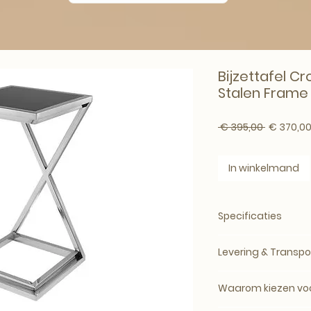
Bijzettafel C
Stalen Frame
Normale p
 € 395,00 
€ 370,0
In winkelmand
Specificaties
Merk:
Eichholtz
Levering & Transpo
Artikelnummer:
109
Producttype:
Bijzet
Levertijd: circa 5
SKU:
AE-EIC-109686
Waarom kiezen voo
bij de leverancier.
Materiaal:
en, verfi