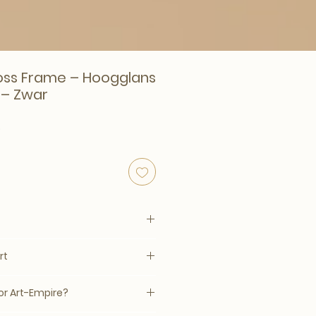
ross Frame – Hoogglans
 – Zwar
rijs
Verkoopprijs
0
rt
686
tafel
–14 werkdagen, mits op voorraad
r Art-Empire?
jnde afwerking en tijdloze