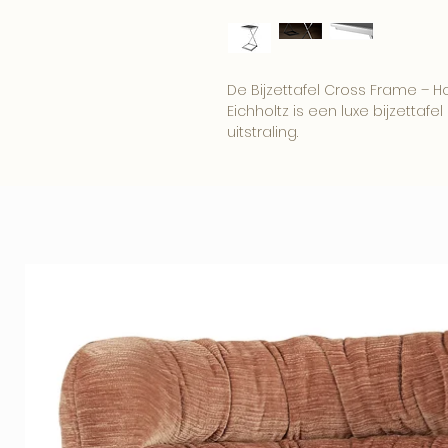
De Bijzettafel Cross Frame – 
Eichholtz is een luxe bijzettafel
uitstraling.
Een elegant item voor een wo
boutique interieur.
Combineer dit item met onze
woonaccessoires voor een comp