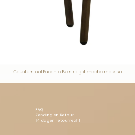
Counterstoel Encanto Be straight mocha mousse
FAQ
Zending en Retour
14 dagen retourrecht