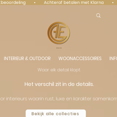
antbeoordeling  •  Achteraf betalen met Klarna  • 
⭐️⭐️⭐️⭐️⭐️
INTERIEUR & OUTDOOR
WOONACCESSOIRES
INF
Waar elk detail klopt.
Het verschil zit in de details.
or interieurs waarin rust, luxe en karakter samenko
Bekijk alle collecties