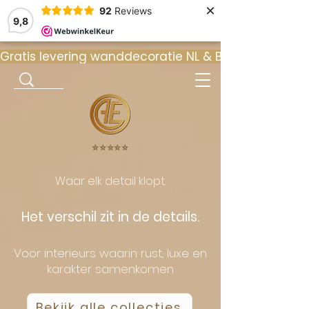
×
92
Reviews
9,8
Gratis levering wanddecoratie NL & BE  •  ⭐ 9
⭐️⭐️⭐️⭐️⭐️
Waar elk detail klopt.
Het verschil zit in de details.
Voor interieurs waarin rust, luxe en
karakter samenkomen
Bekijk alle collecties