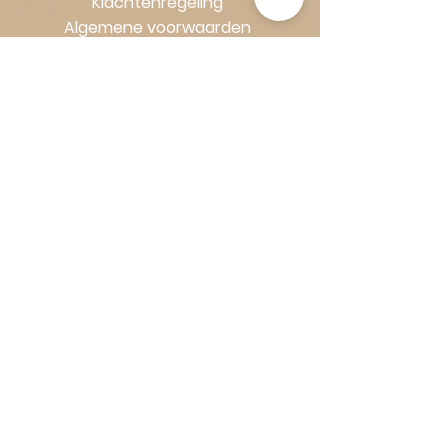
Klachtenregeling
Algemene voorwaarden
Volg Art-Empire voor inspiratie en
luxe woonideeën:
Instagram
|
Facebook
| Pinterest |
Shop veilig en zorgeloos | Betaling
in termijnen met Klarna