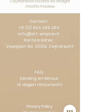
Counterstoel Encanto Be straight
Decoratief object Swi
mocha mousse
Contact:
+31 (0) 624 299 264
info@art-empire.nl
Kantooradres:
Veerplein 8a, 3331LE Zwijndrecht
FAQ
Zending en Retour
14 dagen retourrecht
Privacy Policy