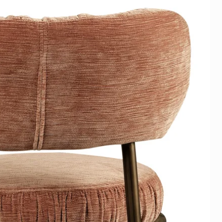
ie niet boven actieve
bond zit een beschermfolie.
et ophangen eenvoudig