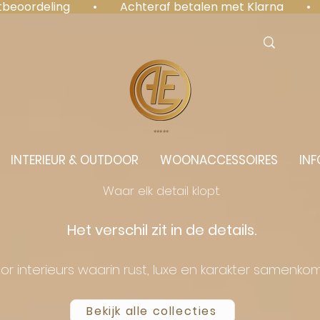
antbeoordeling  •  Achteraf betalen met Klarna  • 
⭐️⭐️⭐️⭐️⭐️
INTERIEUR & OUTDOOR
WOONACCESSOIRES
INF
Waar elk detail klopt.
Het verschil zit in de details.
or interieurs waarin rust, luxe en karakter samenko
Bekijk alle collecties