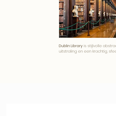
Dublin Library
is stijlvolle abs
uitstraling en een krachtig, sfee
Het kunstwerk brengt diepte, con
is ontworpen als rustige maa