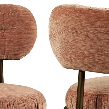
Hang wanddecorat
warmtebronnen.
Beschermfolie
Op plexiglas en di
Deze kun je na h
verwijderen.