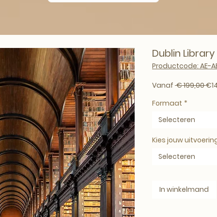
Dublin Library
Productcode: AE-
Nor
Vanaf
 € 199,00 
€1
Formaat
*
Selecteren
Kies jouw uitvoerin
Selecteren
In winkelmand