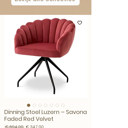
Dinning Stoel Luzern – Savona
Faded Red Velvet
Normale prijs
Verkoopprijs
 € 694,00 
€ 347,00