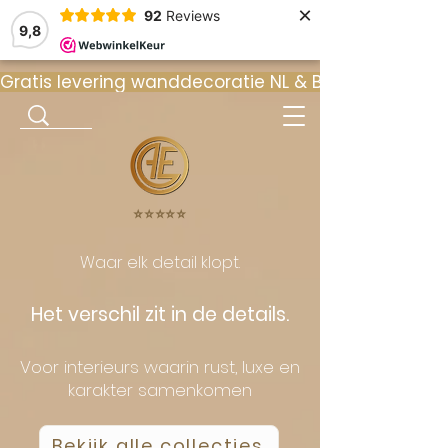
×
92
Reviews
9,8
Gratis levering wanddecoratie NL & BE  •  ⭐ 9
⭐️⭐️⭐️⭐️⭐️
Waar elk detail klopt.
Het verschil zit in de details.
Voor interieurs waarin rust, luxe en
karakter samenkomen
Bekijk alle collecties