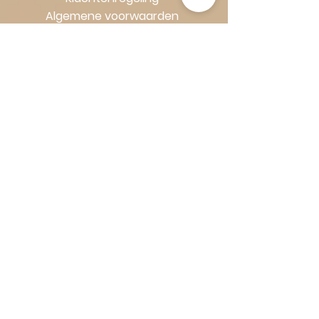
Algemene voorwaarden
Volg Art-Empire voor inspiratie en
luxe woonideeën:
Instagram
|
Facebook
| Pinterest |
Shop veilig en zorgeloos | Betaling
in termijnen met Klarna