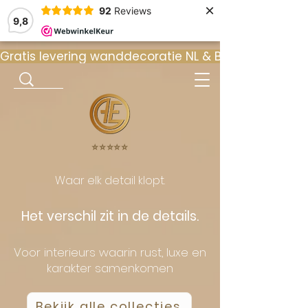
×
92
Reviews
9,8
Gratis levering wanddecoratie NL & BE  •  ⭐ 9
⭐️⭐️⭐️⭐️⭐️
Waar elk detail klopt.
Het verschil zit in de details.
Voor interieurs waarin rust, luxe en
karakter samenkomen
Bekijk alle collecties