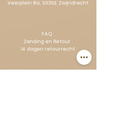
Veerplein 8a, 3331LE Zwijndrecht
FAQ
Zending en Retour
14 dagen retourrecht
Privacy Policy
Klachtenregeling
Algemene voorwaarden
Volg Art-Empire voor inspiratie en
luxe woonideeën:
Instagram
|
Facebook
| Pinterest |