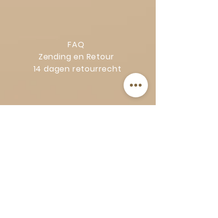
FAQ
Zending en Retour
14 dagen retourrecht
Privacy Policy
Klachtenregeling
Algemene voorwaarden
Volg Art-Empire voor inspiratie en
luxe woonideeën:
Instagram
|
Facebook
| Pinterest |