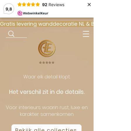
×
92
Reviews
9,8
Gratis levering wanddecoratie NL & BE  •  ⭐ 9
⭐️⭐️⭐️⭐️⭐️
Waar elk detail klopt.
Het verschil zit in de details.
Voor interieurs waarin rust, luxe en
karakter samenkomen
Bekijk alle collecties