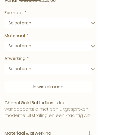
Normale prijs
Verkoopprijs
Vanaf
 € 275,00 
€225,00
Formaat
*
Materiaal
*
Afwerking
*
In winkelmand
Chanel Gold Butterflies
is luxe
wanddecoratie met een uitgesproken,
moderne uitstraling en een krachtig Art-
Empire karakter.
Materiaal & afwerking
Een stijlvol werk voor wie houdt van