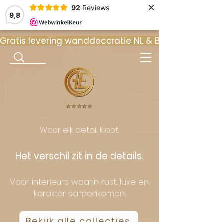
×
92
Reviews
9,8
Gratis levering wanddecoratie NL & BE  •  ⭐ 9
⭐️⭐️⭐️⭐️⭐️
Waar elk detail klopt.
Het verschil zit in de details.
Voor interieurs waarin rust, luxe en
karakter samenkomen
Bekijk alle collecties