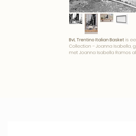
BvL Trentino Italian Basket
is ee
Collection – Joanna Isabella,
met Joanna Isabella Ramos al
Een krachtig fashion-art beeld 
een stijlvolle editorial sfeer.