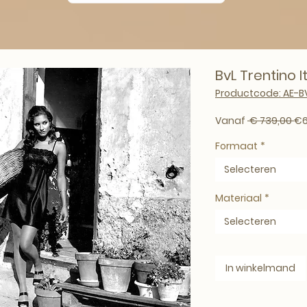
BvL Trentino I
Productcode: AE-B
No
Vanaf
 € 739,00 
€6
Formaat
*
Selecteren
Materiaal
*
Selecteren
In winkelmand