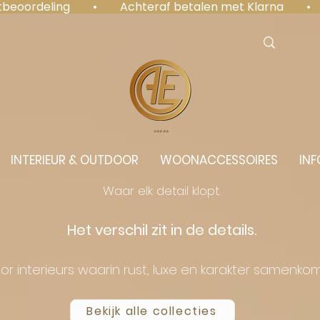
antbeoordeling  •  Achteraf betalen met Klarna  • 
⭐️⭐️⭐️⭐️⭐️
INTERIEUR & OUTDOOR
WOONACCESSOIRES
INF
Waar elk detail klopt.
Het verschil zit in de details.
or interieurs waarin rust, luxe en karakter samenko
Bekijk alle collecties