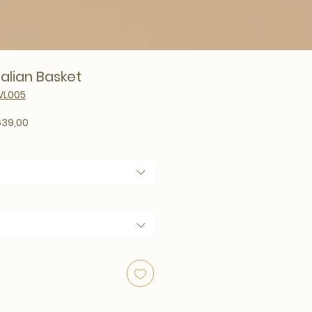
talian Basket
VL005
rmale prijs
Verkoopprijs
39,00