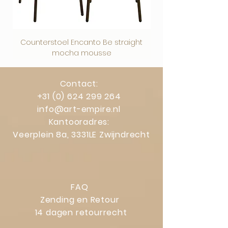
Counterstoel Encanto Be straight
Decoratief object Swi
mocha mousse
Contact:
+31 (0) 624 299 264
info@art-empire.nl
Kantooradres:
Veerplein 8a, 3331LE Zwijndrecht
FAQ
Zending en Retour
14 dagen retourrecht