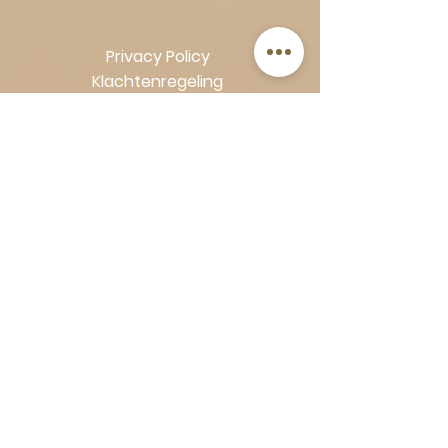
Privacy Policy
Klachtenregeling
Algemene voorwaarden
Volg Art-Empire voor inspiratie en
luxe woonideeën:
Instagram
|
Facebook
| Pinterest |
Shop veilig en zorgeloos | Betaling
in termijnen met Klarna