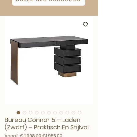
Bureau Connar 5 – Laden
(Zwart) – Praktisch En Stijlvol
Normale prijs
Verkoopprijs
Vanaf
 € 1.998,00 
€1.985,00