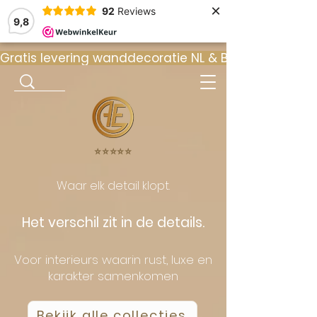
×
92
Reviews
9,8
Gratis levering wanddecoratie NL & BE  •  ⭐ 9
⭐️⭐️⭐️⭐️⭐️
Waar elk detail klopt.
Het verschil zit in de details.
Voor interieurs waarin rust, luxe en
karakter samenkomen
Bekijk alle collecties