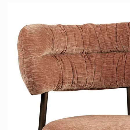
slaapkamer aan het seizoen a
Bontkussens hebben een luxe 
'
modern chiq' interieur
.
Maat:
30x45cm, 45x45cm of 6
Materiaal:
100% modacrylic. De a
Imitatiebont van Heirloom
De producten van Heirloom w
gemaakt in Nieuw-Zeeland. Het 
vervaardigd met kwaliteit en i
werk. Hun zijdezachte aanrakin
geselecteerde modacrylvezels
tegenhangers en ze echte fami