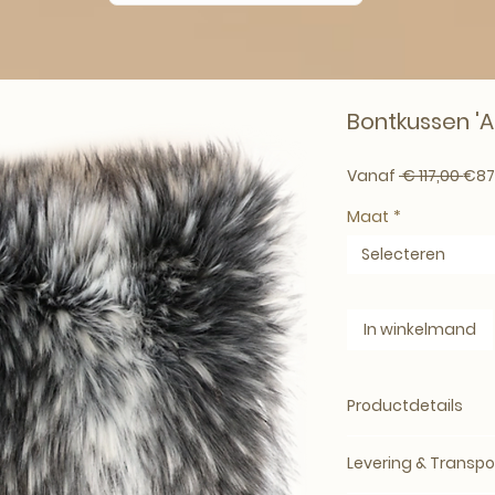
Bontkussen 'A
Norm
Vanaf
 € 117,00 
€87
Maat
*
Selecteren
In winkelmand
Productdetails
Verassend Zac
Levering & Transpo
Fluwelen binnen
Beschikbare ma