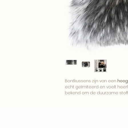
Bontkussens zijn van een
hoog
echt geïmiteerd en voelt heerl
bekend om de duurzame stoff
de laatste ontwikkelingen op 
mooiste producten van imitati
De Heirloom plaids en kussens
gezellige uitstraling
, perfect v