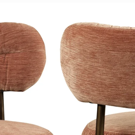
f BW).
an te passen. Heirloom
uitstraling en passen mooi in een
5x65cm
chterzijde is velour.
orden ontworpen en met de hand
tijdloze faux fur bont van Heirloom is
s net zo mooi en zacht als het echte
g is te danken aan zorgvuldig
, waardoor ze ver voorlopen op hun
liestukken zullen worden.