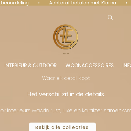
antbeoordeling  •  Achteraf betalen met Klarna  • 
⭐️⭐️⭐️⭐️⭐️
INTERIEUR & OUTDOOR
WOONACCESSOIRES
INF
Waar elk detail klopt.
Het verschil zit in de details.
or interieurs waarin rust, luxe en karakter samenko
Bekijk alle collecties