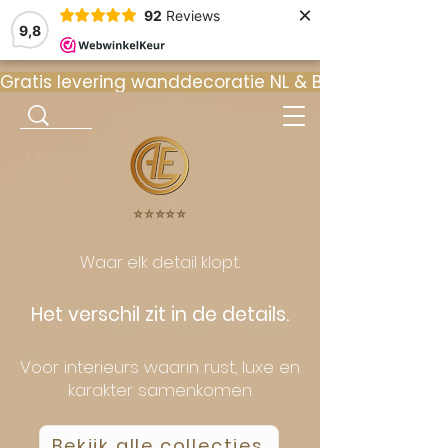
×
92
Reviews
9,8
Gratis levering wanddecoratie NL & BE  •  ⭐ 9
⭐️⭐️⭐️⭐️⭐️
Waar elk detail klopt.
Het verschil zit in de details.
Voor interieurs waarin rust, luxe en
karakter samenkomen
Bekijk alle collecties