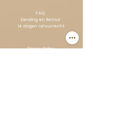
FAQ
Zending en Retour
14 dagen retourrecht
Privacy Policy
Klachtenregeling
Algemene voorwaarden
Volg Art-Empire voor inspiratie en
luxe woonideeën:
Instagram
|
Facebook
| Pinterest |
Shop veilig en zorgeloos | Betaling