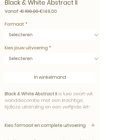
Black & White Abstract II
Normale prijs
Verkoopprijs
Vanaf
 € 199,00 
€149,00
Formaat
*
Kies jouw uitvoering
*
In winkelmand
Black & White Abstract II
is luxe zwart-wit
wanddecoratie met een krachtige,
tijdloze uitstraling en een verfijnde Art-
Empire signatuur.
Kies formaat en complete uitvoering
1. Kies het gewenste formaat.
Het contrast tussen licht en donker