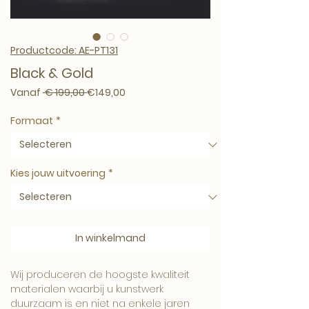
Productcode: AE-PT131
Black & Gold
Normale prijs
Verkoopprijs
Vanaf
 € 199,00 
€149,00
Formaat
*
Kies jouw uitvoering
*
In winkelmand
Wij produceren de hoogste kwaliteit
materialen waarbij u kunstwerk
duurzaam is en niet na enkele jaren