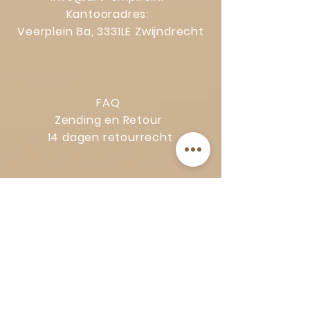
Kantooradres:
Veerplein 8a, 3331LE Zwijndrecht
FAQ
Zending en Retour
14 dagen retourrecht
Privacy Policy
Klachtenregeling
Algemene voorwaarden
Volg Art-Empire voor inspiratie en
luxe woonideeën: