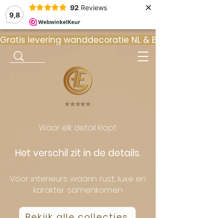
×
92
Reviews
9,8
Gratis levering wanddecoratie NL & BE  •  ⭐ 9
⭐️⭐️⭐️⭐️⭐️
Waar elk detail klopt.
Het verschil zit in de details.
Voor interieurs waarin rust, luxe en
karakter samenkomen
Bekijk alle collecties