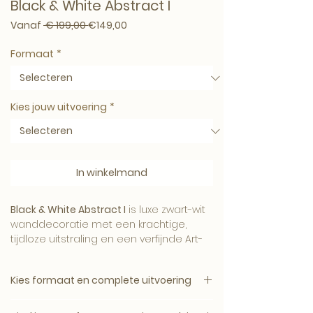
Black & White Abstract I
Normale prijs
Verkoopprijs
Vanaf
 € 199,00 
€149,00
Formaat
*
Kies jouw uitvoering
*
In winkelmand
Black & White Abstract I
is luxe zwart-wit
wanddecoratie met een krachtige,
tijdloze uitstraling en een verfijnde Art-
Empire signatuur.
Kies formaat en complete uitvoering
1. Kies het gewenste formaat.
Het contrast tussen licht en donker