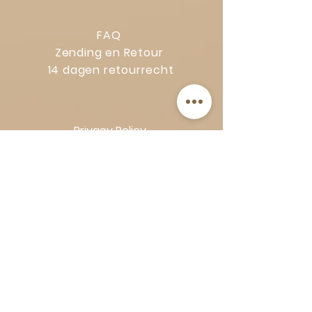
FAQ
Zending en Retour
14 dagen retourrecht
Privacy Policy
Klachtenregeling
Algemene voorwaarden
Volg Art-Empire voor inspiratie en
luxe woonideeën:
Instagram
|
Facebook
| Pinterest |
Shop veilig en zorgeloos | Betaling