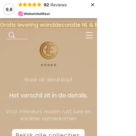
×
92
Reviews
9,8
Gratis levering wanddecoratie NL & BE  •  ⭐ 9
⭐️⭐️⭐️⭐️⭐️
Waar elk detail klopt.
Het verschil zit in de details.
Voor interieurs waarin rust, luxe en
karakter samenkomen
Bekijk alle collecties