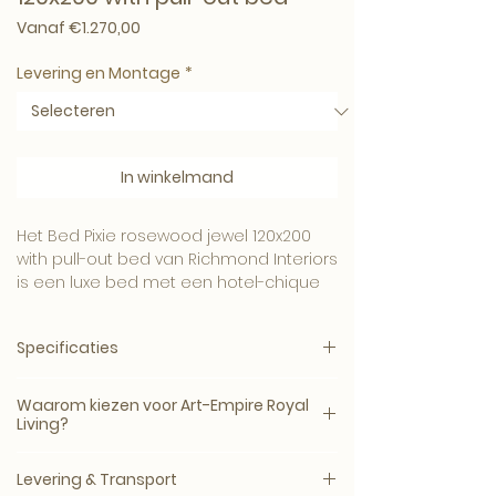
Verkoopprijs
Vanaf
€1.270,00
Levering en Montage
*
In winkelmand
Het Bed Pixie rosewood jewel 120x200
with pull-out bed van Richmond Interiors
is een luxe bed met een hotel-chique
uitstraling.
Specificaties
Het ontwerp brengt rust, comfort en
elegantie in de slaapkamer en vormt
Product:
Bed
een stijlvolle basis voor een compleet
Waarom kiezen voor Art-Empire Royal
EAN:
8721009422274
slaapkamerinterieur.
Living?
Afmetingen:
H 110.0 x B 138.0 x D 220.0 cm
Bij Art-Empire Royal Living kies je voor
Een verfijnde keuze voor wie een
Levering & Transport
luxe slaapkamermeubels met
slaapkamer wil creëren met uitstraling,