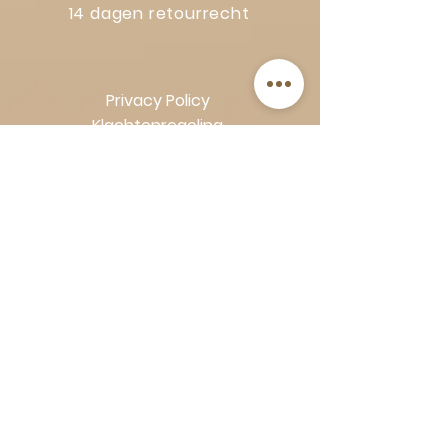
14 dagen retourrecht
Privacy Policy
Klachtenregeling
Algemene voorwaarden
Volg Art-Empire voor inspiratie en
luxe woonideeën:
Instagram
|
Facebook
| Pinterest |
Shop veilig en zorgeloos | Betaling
in termijnen met Klarna