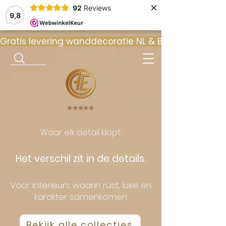
×
92
Reviews
9,8
Gratis levering wanddecoratie NL & BE  •  ⭐ 9
⭐️⭐️⭐️⭐️⭐️
Waar elk detail klopt.
Het verschil zit in de details.
Voor interieurs waarin rust, luxe en
karakter samenkomen
Bekijk alle collecties