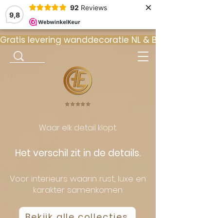
×
92
Reviews
9,8
Gratis levering wanddecoratie NL & BE  •  ⭐ 9
⭐️⭐️⭐️⭐️⭐️
Waar elk detail klopt.
Het verschil zit in de details.
Voor interieurs waarin rust, luxe en
karakter samenkomen
Bekijk alle collecties