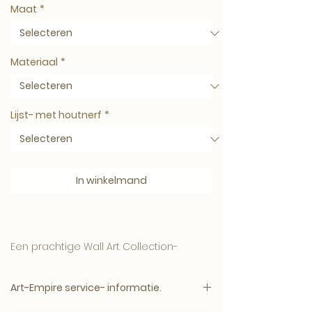
Maat
*
Materiaal
*
Lijst- met houtnerf
*
In winkelmand
Een prachtige Wall Art Collection-
Een bijzonder exclusieve en duurzame
Art-Empire service- informatie.
aanwinst voor in het interieur.