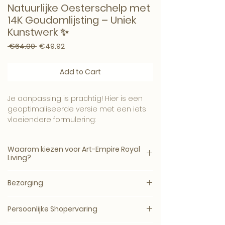
Natuurlijke Oesterschelp met
14K Goudomlijsting – Uniek
Kunstwerk ✨
Regular Price
Sale Price
 €64.00 
€49.92
Add to Cart
Je aanpassing is prachtig! Hier is een
geoptimaliseerde versie met een iets
vloeiendere formulering:
Natuurlijke Oesterschelp met 14K
Goudomlijsting – Uniek Kunstwerk
✨
Waarom kiezen voor Art-Empire Royal
Living?
Breng de schoonheid van de natuur in
huis met deze prachtige
oesterschelp
,
met de hand omlijst in
Bezorging
14-karaats goud
.
Bij Art-Empire Royal Living staat kwaliteit
Dit exclusieve kunstwerk laat de ruwe
en service centraal.
Bestellingen bij Art-Empire Royal Living
elegantie van twee natuurlijke
Ontdek onze voordelen:
Persoonlijke Shopervaring
vanaf €99 worden gratis thuisbezorgd
rotsformaties samensmelten in een
in Nederland en België. Voor