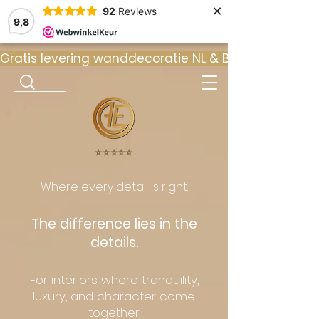
×
92
Reviews
9,8
Gratis levering wanddecoratie NL & BE  •  ⭐ 9
⭐️⭐️⭐️⭐️⭐️
Where every detail is right.
The difference lies in the
details.
For interiors where tranquility,
luxury, and character come
together.