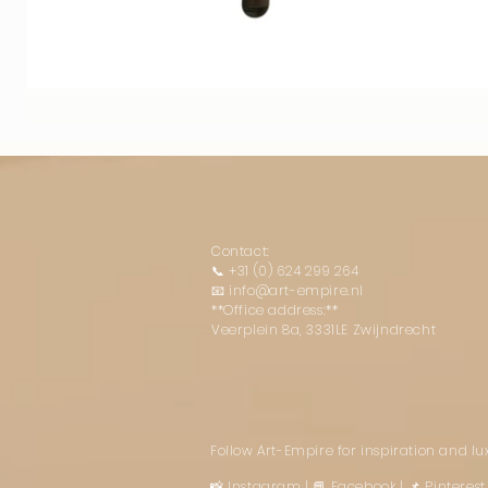
Contact:
📞
+31 (0) 624 299 264
📧
info@art-empire.nl
**Office address:**
Veerplein 8a, 3331LE Zwijndrecht
Follow Art-Empire for inspiration and l
📸 Instagram
|
📘 Facebook
| 📌 Pintere