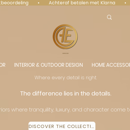
antbeoordeling  •  Achteraf betalen met Klarna  • 
⭐️⭐️⭐️⭐️⭐️
OR
INTERIOR & OUTDOOR DESIGN
HOME ACCESSOR
Where every detail is right.
The difference lies in the details.
eriors where tranquility, luxury, and character come 
DISCOVER THE COLLECTION