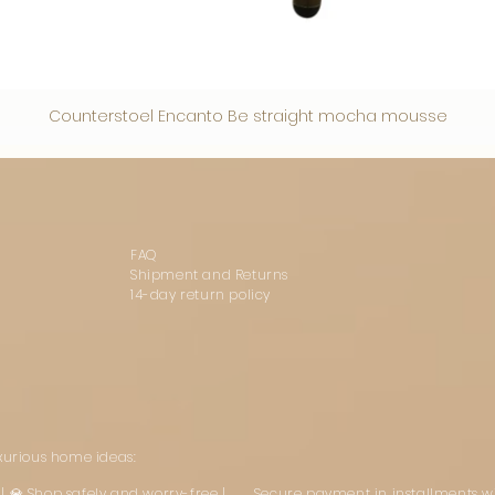
Counterstoel Encanto Be straight mocha mousse
FAQ
Shipment and Returns
14-day return policy
uxurious home ideas:
st | 💎 Shop safely and worry-free | Secure payment in installments w