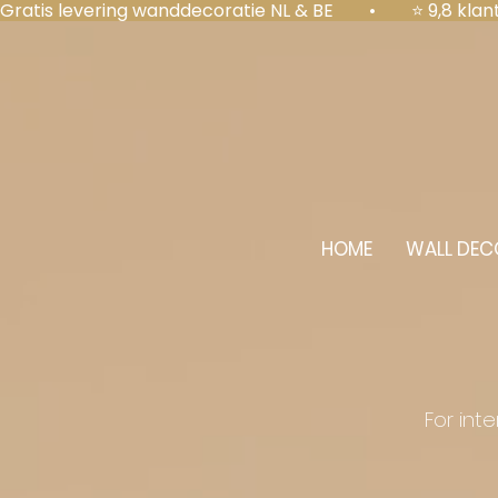
Gratis levering wanddecoratie NL & BE  •  ⭐ 9,8 kl
HOME
WALL DEC
For int