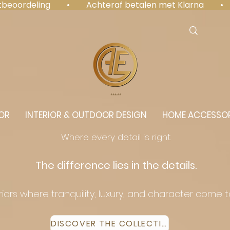
antbeoordeling  •  Achteraf betalen met Klarna  • 
⭐️⭐️⭐️⭐️⭐️
OR
INTERIOR & OUTDOOR DESIGN
HOME ACCESSOR
Where every detail is right.
The difference lies in the details.
eriors where tranquility, luxury, and character come 
DISCOVER THE COLLECTION