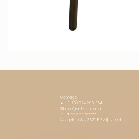
Contact:
📞
+31 (0) 624 299 264
📧
info@art-empire.nl
**Office address:**
Veerplein 8a, 3331LE Zwijndrecht