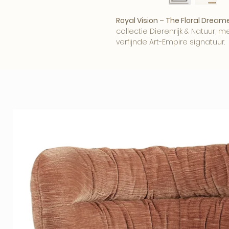
Royal Vision – The Floral Dream
collectie Dierenrijk & Natuur, 
verfijnde Art-Empire signatuur.
Het beeld brengt karakter, sf
tot zijn recht in een modern, h