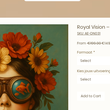
Royal Vision 
SKU: AE-DN031
Regul
From
 €199.00 
€149
Formaat
*
Select
Kies jouw uitvoerin
Select
Add to Cart