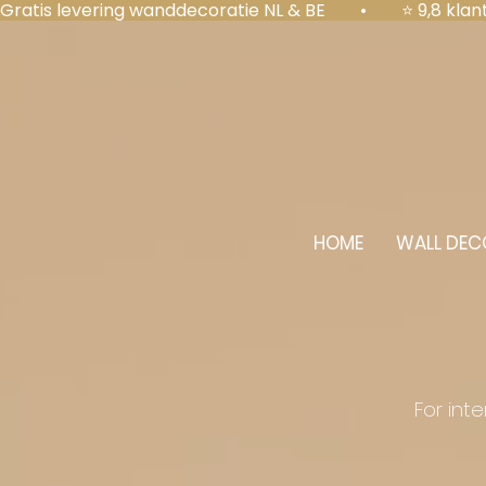
Gratis levering wanddecoratie NL & BE  •  ⭐ 9,8 kl
HOME
WALL DEC
For int