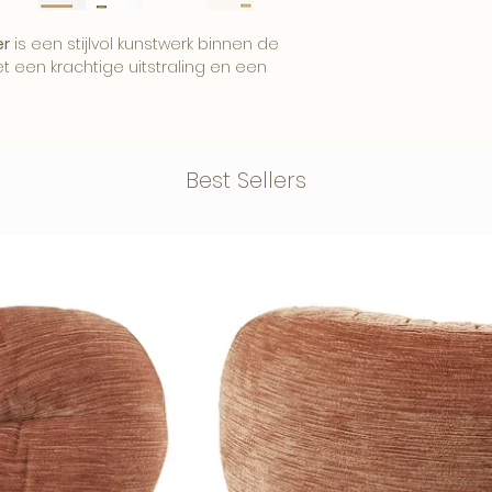
er
is een stijlvol kunstwerk binnen de
met een krachtige uitstraling en een
Best Sellers
eer en luxe aan de muur en komt mooi
otel-chique of uitgesproken interieur.