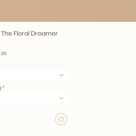
– The Floral Dreamer
ar Price
Sale Price
.00
g
*