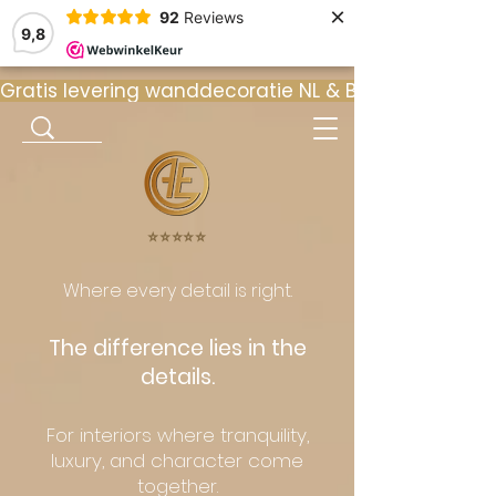
×
92
Reviews
9,8
Gratis levering wanddecoratie NL & BE  •  ⭐ 9
⭐️⭐️⭐️⭐️⭐️
Where every detail is right.
The difference lies in the
details.
For interiors where tranquility,
luxury, and character come
together.