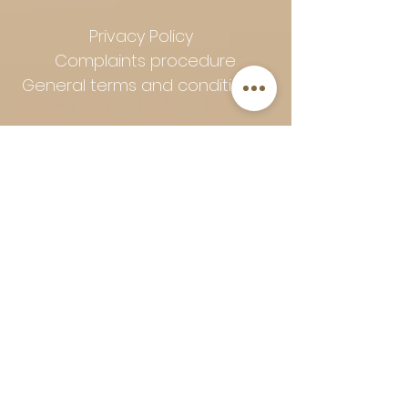
Privacy Policy
Complaints procedure
General terms and conditions
Follow Art-Empire for inspiration
and luxurious home ideas:
📸 Instagram
|
📘 Facebook
| 📌
Pinterest | 💎 Shop safely and
worry-free | Secure payment in
installments with Klarna