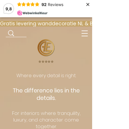
×
92
Reviews
9,8
Gratis levering wanddecoratie NL & BE  •  ⭐ 9
⭐️⭐️⭐️⭐️⭐️
Where every detail is right.
The difference lies in the
details.
For interiors where tranquility,
luxury, and character come
together.