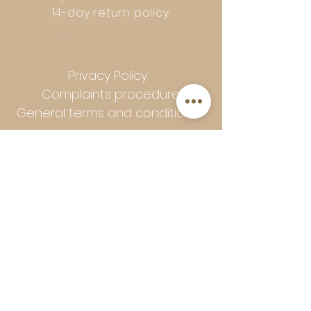
14-day return policy
Privacy Policy
Complaints procedure
General terms and conditions
Follow Art-Empire for inspiration
and luxurious home ideas:
📸 Instagram
|
📘 Facebook
| 📌
Pinterest | 💎 Shop safely and
worry-free | Secure payment in
installments with Klarna