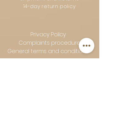
14-day return policy
Privacy Policy
Complaints procedure
General terms and conditions
Follow Art-Empire for inspiration
and luxurious home ideas:
📸 Instagram
|
📘 Facebook
| 📌
Pinterest | 💎 Shop safely and
worry-free | Secure payment in
installments with Klarna