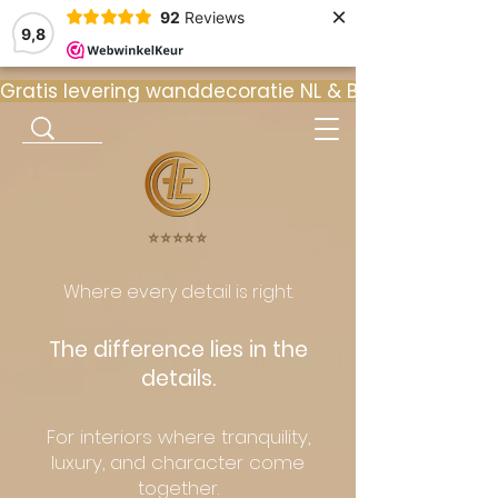
×
92
Reviews
9,8
Gratis levering wanddecoratie NL & BE  •  ⭐ 9
⭐️⭐️⭐️⭐️⭐️
Where every detail is right.
The difference lies in the
details.
For interiors where tranquility,
luxury, and character come
together.