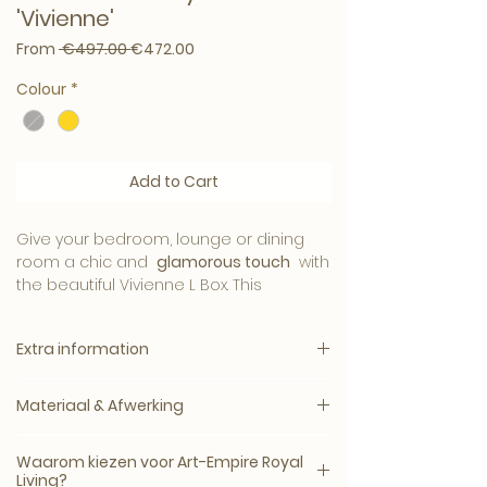
'Vivienne'
Regular Price
Sale Price
From
 €497.00 
€472.00
Colour
*
Add to Cart
Give your bedroom, lounge or dining
room a chic and
glamorous touch
with
the beautiful Vivienne L Box. This
decorative storage box with
gold finish
exudes designer style.
Extra information
We offer you a extensive selection of
Specification:
Eichholtz products made in perfection
Materiaal & Afwerking
Desired delivery by appointment
matches the characteristic modern
Delivery time: 3 – 10 working days
and chic style. Be inspired by the
Dit woonaccessoire is zorgvuldig
Guarantee: standard 2 year
Waarom kiezen voor Art-Empire Royal
decorative products from Eichholtz die
afgewerkt en geselecteerd op
Living?
manufacturer's warranty