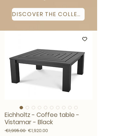
DISCOVER THE COLLECTION
Eichholtz - Coffee table -
Vistamar - Black
Regular Price
Sale Price
 €1,995.00 
€1,920.00