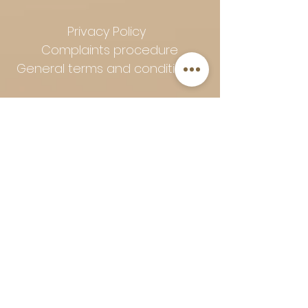
Privacy Policy
Complaints procedure
General terms and conditions
Follow Art-Empire for inspiration
and luxurious home ideas:
📸 Instagram
|
📘 Facebook
| 📌
Pinterest | 💎 Shop safely and
worry-free | Secure payment in
installments with Klarna