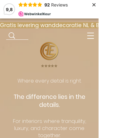
×
92
Reviews
9,8
Gratis levering wanddecoratie NL & BE  •  ⭐ 9
⭐️⭐️⭐️⭐️⭐️
Where every detail is right.
The difference lies in the
details.
For interiors where tranquility,
luxury, and character come
together.