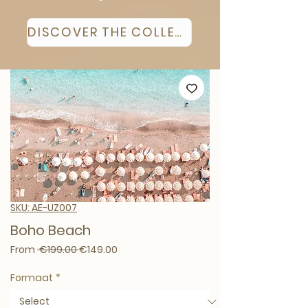
DISCOVER THE COLLECTION
SKU: AE-UZ007
Boho Beach
Regular Price
Sale Price
From
 €199.00 
€149.00
Formaat
*