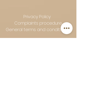
Privacy Policy
Complaints procedure
General terms and conditions
Follow Art-Empire for inspiration
and luxurious home ideas:
📸 Instagram
|
📘 Facebook
| 📌
Pinterest | 💎 Shop safely and
worry-free | Secure payment in
installments with Klarna