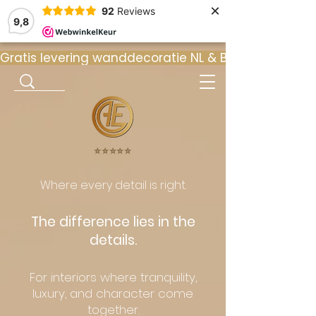
×
92
Reviews
9,8
Gratis levering wanddecoratie NL & BE  •  ⭐ 9
⭐️⭐️⭐️⭐️⭐️
Where every detail is right.
The difference lies in the
details.
For interiors where tranquility,
luxury, and character come
together.