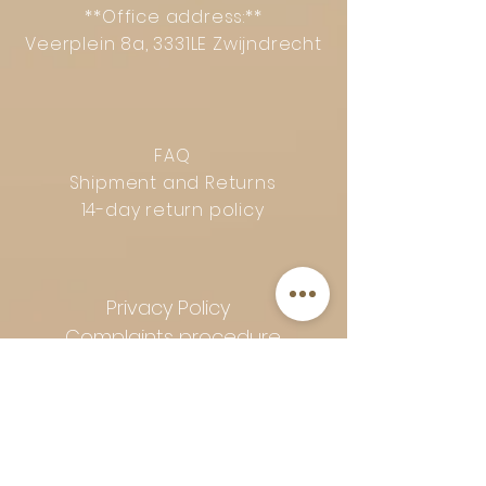
**Office address:**
Veerplein 8a, 3331LE Zwijndrecht
FAQ
Shipment and Returns
14-day return policy
Privacy Policy
Complaints procedure
General terms and conditions
Follow Art-Empire for inspiration
and luxurious home ideas: