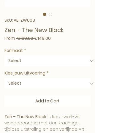
SKU: AE-ZW003
Zen – The New Black
Regular Price
Sale Price
From
 €199.00 
€149.00
Formaat
*
Kies jouw uitvoering
*
Add to Cart
Zen – The New Black
is luxe zwart-wit
wanddecoratie met een krachtige,
tijdloze uitstraling en een verfijnde Art-