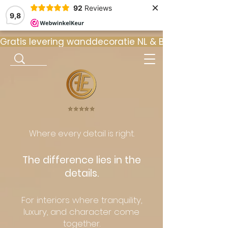
×
92
Reviews
9,8
Gratis levering wanddecoratie NL & BE  •  ⭐ 9
⭐️⭐️⭐️⭐️⭐️
Where every detail is right.
The difference lies in the
details.
For interiors where tranquility,
luxury, and character come
together.