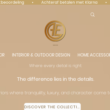
antbeoordeling  •  Achteraf betalen met Klarna  • 
⭐️⭐️⭐️⭐️⭐️
OR
INTERIOR & OUTDOOR DESIGN
HOME ACCESSOR
Where every detail is right.
The difference lies in the details.
eriors where tranquility, luxury, and character come 
DISCOVER THE COLLECTION