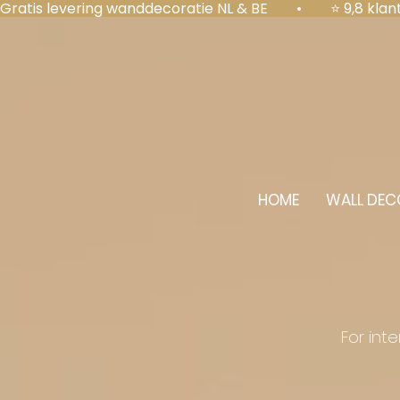
Gratis levering wanddecoratie NL & BE  •  ⭐ 9,8 kl
HOME
WALL DEC
For int