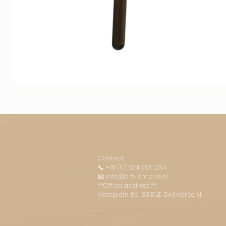
Contact:
📞
+31 (0) 624 299 264
📧
info@art-empire.nl
**Office address:**
Veerplein 8a, 3331LE Zwijndrecht