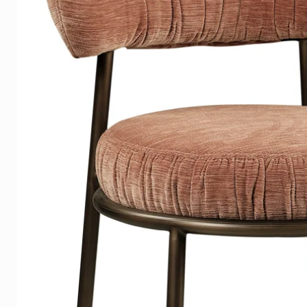
Lists
Our wooden frames are tightly
the wood grain is still visible
Click
here
to see the examples
Delivery time
On average, the delivery time 
Europe, shipping is free in th