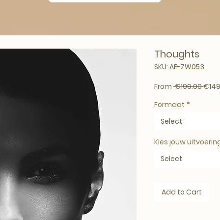
Thoughts
SKU: AE-ZW053
Regul
From
 €199.00 
€149
Formaat
*
Select
Kies jouw uitvoerin
Select
Add to Cart