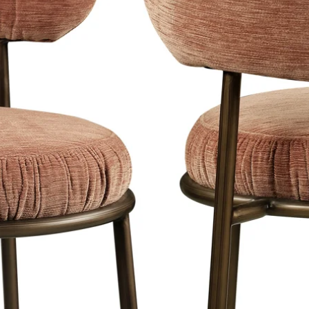
 sprayed and have a light satin sheen,
 and therefore has a classy appearance.
 of the materials on our website.
is a maximum of 8 working days in
e Netherlands, Belgium and Germany.