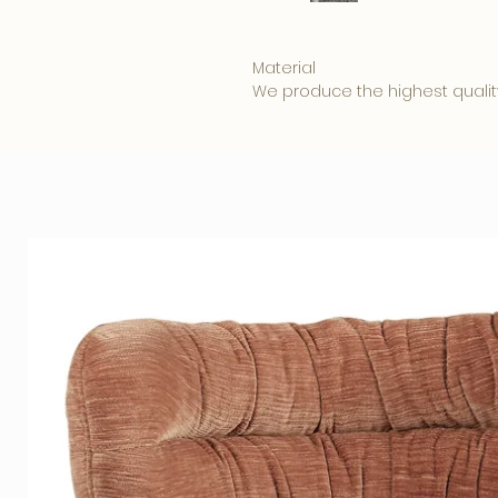
Material
We produce the highest qualit
ordered in:
• 5mm. Clear Plexiglass is affo
appearance.
• 3mm. Plexiglass with a 3mm. 
combination produces a beauti
• 3mm. Dibond has a matte su
reflection on your photo art 
Hanging system
Your photo is provided with a
standard, making the artwork 2
a floating and luxurious effect.
Our quality Plexiglass is also
its durable retention of the int