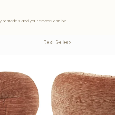
y materials and your artwork can be
rdable and has a luxurious
Best Sellers
Dibond back plate, this one
ful, glossy and intense result.
rface that ensures less
and creates a modern look.
 blind aluminum hanging system as
cm. comes from the wall. This creates
 used in museums and galleries due to
ense colors.