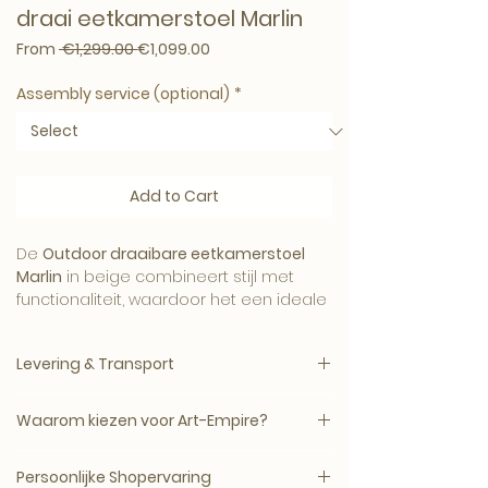
draai eetkamerstoel Marlin
Regular Price
Sale Price
From
 €1,299.00 
€1,099.00
Assembly service (optional)
*
Add to Cart
​De
Outdoor draaibare eetkamerstoel
Marlin
in beige combineert stijl met
functionaliteit, waardoor het een ideale
aanvulling is op uw buitenruimte. Deze
stoel is ontworpen om comfort en
Levering & Transport
duurzaamheid te bieden, zelfs onder
diverse weersomstandigheden.​
Levertijd: circa 5–14 werkdagen, mits op
Waarom kiezen voor Art-Empire?
voorraad bij de leverancier.
Met de Marlin eetkamerstoel creëert u
een comfortabele en stijlvolle
Bij Art-Empire – A Royal Living Collection
Levering vindt plaats op afspraak of
Persoonlijke Shopervaring
buitenomgeving waar u en uw gasten
kies je voor luxe interieuritems met