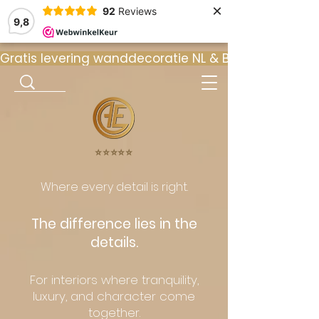
×
92
Reviews
9,8
Gratis levering wanddecoratie NL & BE  •  ⭐ 9
⭐️⭐️⭐️⭐️⭐️
Where every detail is right.
The difference lies in the
details.
For interiors where tranquility,
luxury, and character come
together.