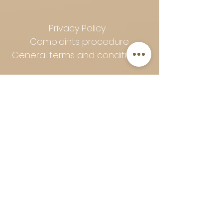
Privacy Policy
Complaints procedure
General terms and conditions
Follow Art-Empire for inspiration
and luxurious home ideas:
📸 Instagram
|
📘 Facebook
| 📌
Pinterest | 💎 Shop safely and
worry-free | Secure payment in
installments with Klarna