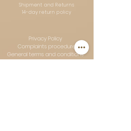
Shipment and Returns
14-day return policy
Privacy Policy
Complaints procedure
General terms and conditions
Follow Art-Empire for inspiration
and luxurious home ideas:
📸 Instagram
|
📘 Facebook
| 📌
Pinterest | 💎 Shop safely and
worry-free | Secure payment in