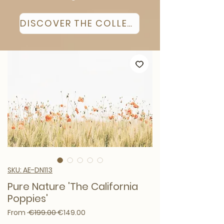
DISCOVER THE COLLECTION
SKU: AE-DN113
Pure Nature 'The California
Poppies'
Regular Price
Sale Price
From
 €199.00 
€149.00