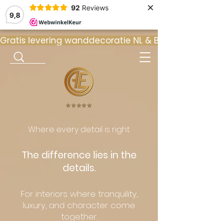
×
92
Reviews
9,8
Gratis levering wanddecoratie NL & BE  •  ⭐ 9
⭐️⭐️⭐️⭐️⭐️
Where every detail is right.
The difference lies in the
details.
For interiors where tranquility,
luxury, and character come
together.