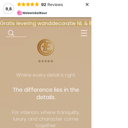
×
92
Reviews
9,8
Gratis levering wanddecoratie NL & BE  •  ⭐ 9
⭐️⭐️⭐️⭐️⭐️
Where every detail is right.
The difference lies in the
details.
For interiors where tranquility,
luxury, and character come
together.