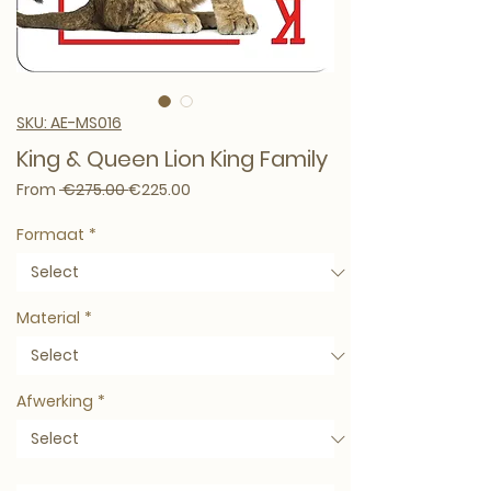
SKU: AE-MS016
King & Queen Lion King Family
Regular Price
Sale Price
From
 €275.00 
€225.00
Formaat
*
Material
*
Afwerking
*