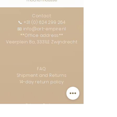
mocha mousse
Contact:
📞
+31 (0) 624 299 264
📧
info@art-empire.nl
**Office address:**
Veerplein 8a, 3331LE Zwijndrecht
FAQ
Shipment and Returns
14-day return policy
Privacy Policy
Complaints procedure