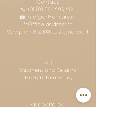
Contact:
📞
+31 (0) 624 299 264
📧
info@art-empire.nl
**Office address:**
Veerplein 8a, 3331LE Zwijndrecht
FAQ
Shipment and Returns
14-day return policy
Privacy Policy
Complaints procedure
General terms and conditions