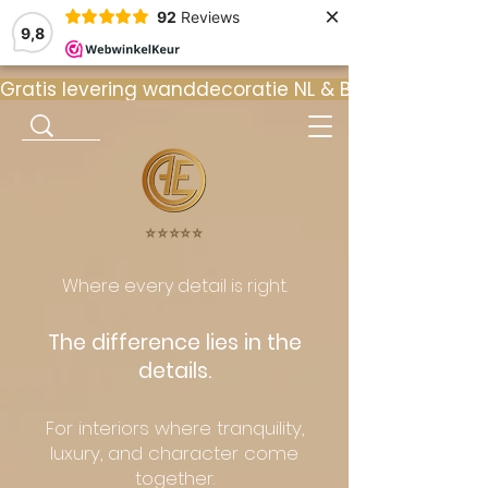
×
92
Reviews
9,8
Gratis levering wanddecoratie NL & BE  •  ⭐ 9
⭐️⭐️⭐️⭐️⭐️
Where every detail is right.
The difference lies in the
details.
For interiors where tranquility,
luxury, and character come
together.