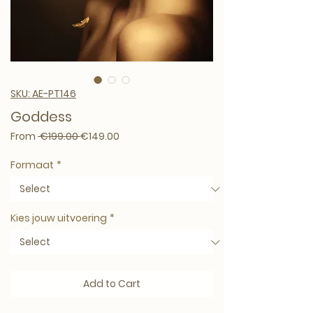
SKU: AE-PT146
Goddess
Regular Price
Sale Price
From
 €199.00 
€149.00
Formaat
*
Kies jouw uitvoering
*
Add to Cart