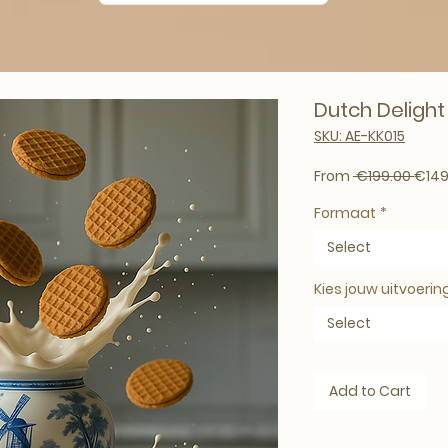
Dutch Delight
SKU: AE-KK015
Regul
From
 €199.00 
€149
Formaat
*
Select
Kies jouw uitvoerin
Select
Add to Cart