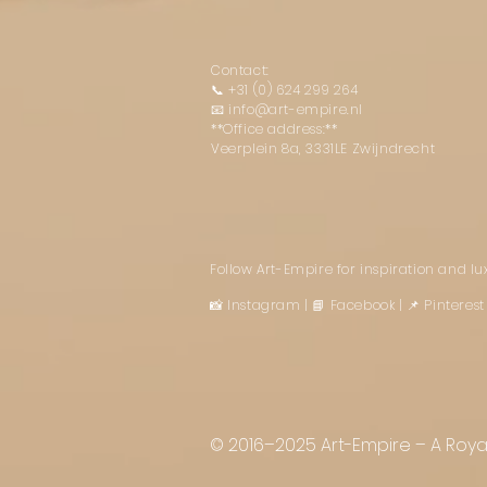
Contact:
📞
+31 (0) 624 299 264
📧
info@art-empire.nl
**Office address:**
Veerplein 8a, 3331LE Zwijndrecht
Follow Art-Empire for inspiration and l
📸 Instagram
|
📘 Facebook
| 📌 Pintere
© 2016–2025 Art-Empire – A Royal 