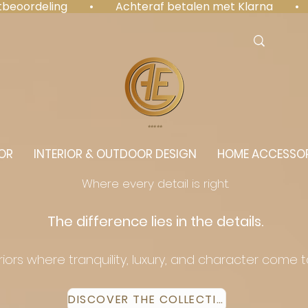
antbeoordeling  •  Achteraf betalen met Klarna  • 
⭐️⭐️⭐️⭐️⭐️
OR
INTERIOR & OUTDOOR DESIGN
HOME ACCESSOR
Where every detail is right.
The difference lies in the details.
eriors where tranquility, luxury, and character come 
DISCOVER THE COLLECTION