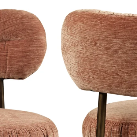
Hang wanddecorat
9,8/10 klantwaarde
warmtebronnen.
Beschermfolie
Op plexiglas en di
Deze kun je na h
verwijderen.