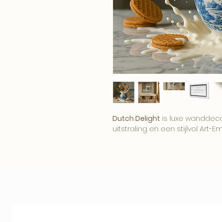
Dutch Delight
is luxe wanddeco
uitstraling en een stijlvol Art-E
Het kunstwerk brengt humor, co
interieur en werkt als opvall