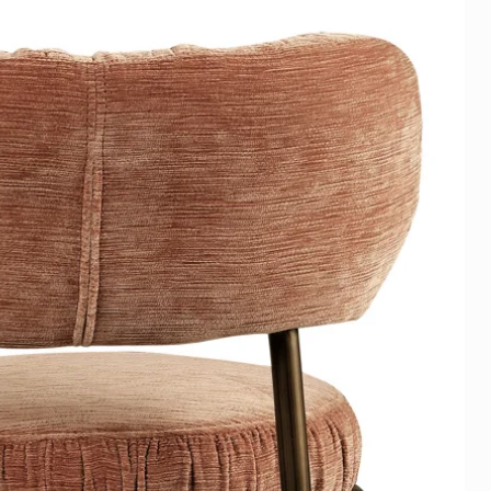
ie niet boven actieve
ring
bond zit een beschermfolie.
et ophangen eenvoudig