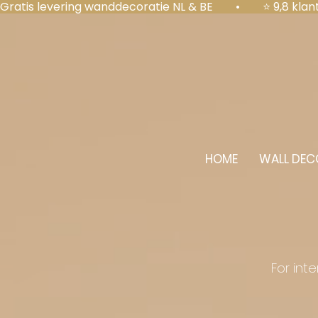
Gratis levering wanddecoratie NL & BE  •  ⭐ 9,8 kl
HOME
WALL DEC
For int