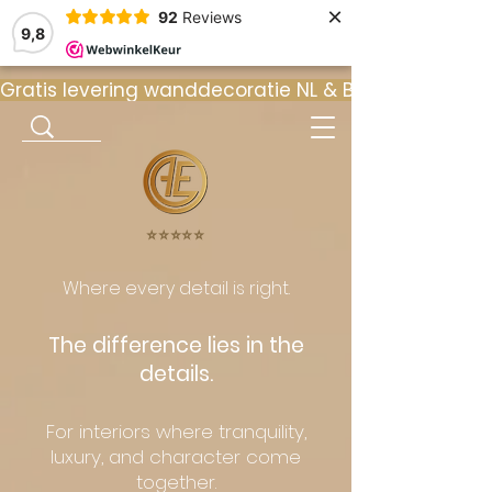
×
92
Reviews
9,8
Gratis levering wanddecoratie NL & BE  •  ⭐ 9
⭐️⭐️⭐️⭐️⭐️
Where every detail is right.
The difference lies in the
details.
For interiors where tranquility,
luxury, and character come
together.