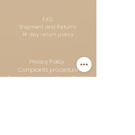
FAQ
Shipment and Returns
14-day return policy
Privacy Policy
Complaints procedure
General terms and conditions
Follow Art-Empire for inspiration
and luxurious home ideas:
📸 Instagram
|
📘 Facebook
| 📌