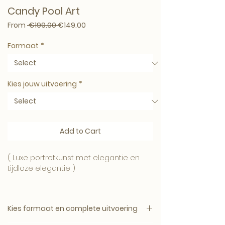
Candy Pool Art
Regular Price
Sale Price
From
 €199.00 
€149.00
Formaat
*
Kies jouw uitvoering
*
Add to Cart
( Luxe portretkunst met elegantie en
tijdloze elegantie )
Kies formaat en complete uitvoering
Breng stijlvolle rust in huis met Candy
Pool Art . Een exclusief portretkunstwerk