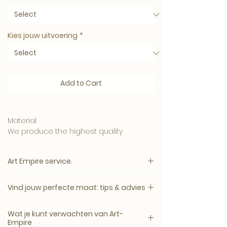
Kies jouw uitvoering
*
Add to Cart
Material
We produce the highest quality
materials and your artwork can be
ordered in:
Art Empire service.
• 5mm. Clear Plexiglass is affordable
and has a luxurious appearance.
Vind jouw perfecte maat: tips & advies
Pay attention:
• 3mm. Plexiglass with a 3mm. Dibond
The price will appear immediately after
backplate, this one
Een kunstwerk komt het mooist tot zijn
all options have been selected.
Wat je kunt verwachten van Art-
combination produces a beautiful,
recht wanneer het formaat past bij de
Empire