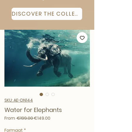
DISCOVER THE COLLECTION
SKU: AE-DN144
Water for Elephants
Regular Price
Sale Price
From
 €199.00 
€149.00
Formaat
*