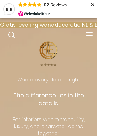
×
92
Reviews
9,8
Gratis levering wanddecoratie NL & BE  •  ⭐ 9
⭐️⭐️⭐️⭐️⭐️
Where every detail is right.
The difference lies in the
details.
For interiors where tranquility,
luxury, and character come
together.