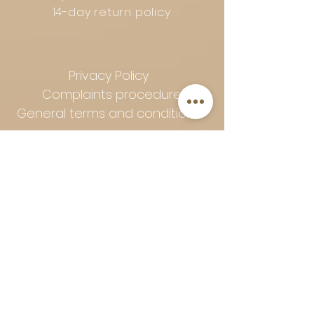
14-day return policy
Privacy Policy
Complaints procedure
General terms and conditions
Follow Art-Empire for inspiration
and luxurious home ideas:
📸 Instagram
|
📘 Facebook
| 📌
Pinterest | 💎 Shop safely and
worry-free | Secure payment in
installments with Klarna