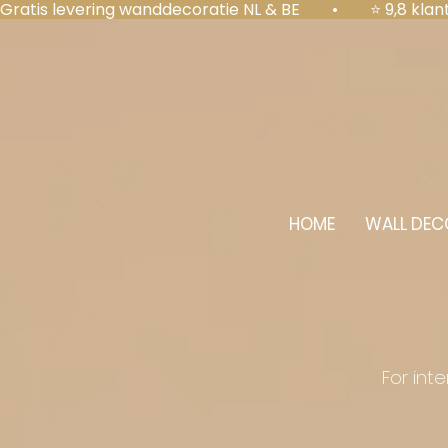
Gratis levering wanddecoratie NL & BE  •  ⭐ 9,8 kl
HOME
WALL DEC
For int