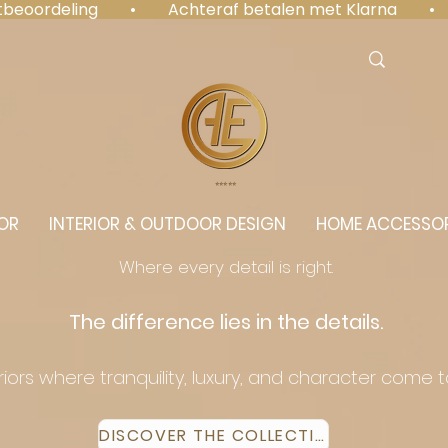
antbeoordeling  •  Achteraf betalen met Klarna  • 
⭐️⭐️⭐️⭐️⭐️
OR
INTERIOR & OUTDOOR DESIGN
HOME ACCESSOR
Where every detail is right.
The difference lies in the details.
eriors where tranquility, luxury, and character come 
DISCOVER THE COLLECTION