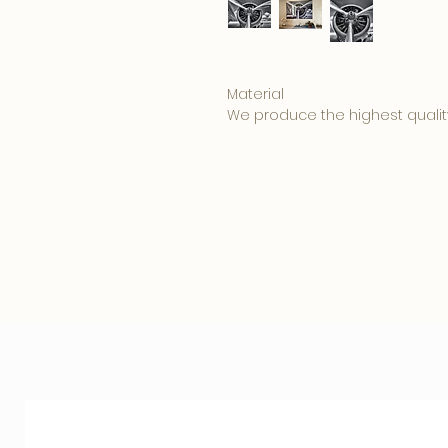
Material
We produce the highest qualit
ordered in:
• 5mm. Clear Plexiglass is affo
appearance.
• 3mm. Plexiglass with a 3mm. 
combination produces a beauti
• 3mm. Dibond has a matte su
reflection on your photo art 
Hanging system
Your photo is provided with a
standard, making the artwork 2
a floating and luxurious effect.