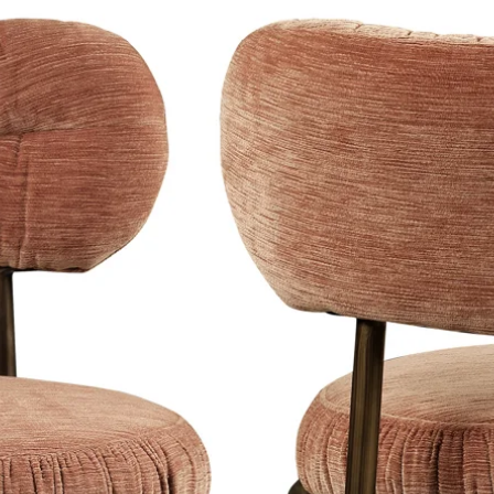
 used in museums and galleries due to
ense colors.
 sprayed and have a light satin sheen,
 and therefore has a classy appearance.
 of the materials on our website.
is a maximum of 8 working days in
e Netherlands, Belgium and Germany.