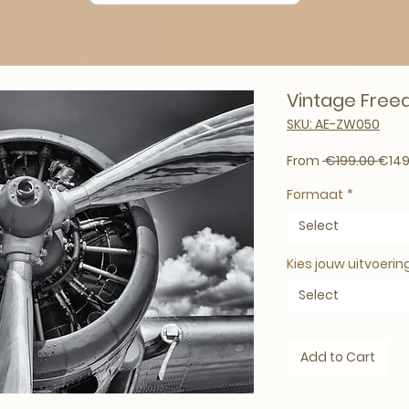
Vintage Fre
SKU: AE-ZW050
Regul
From
 €199.00 
€149
Formaat
*
Select
Kies jouw uitvoerin
Select
Add to Cart