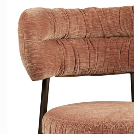
Our quality Plexiglass is also
its durable retention of the int
Lists
Our wooden frames are tightly
the wood grain is still visible
Click
here
to see the examples
Delivery time
On average, the delivery time 
Europe, shipping is free in th