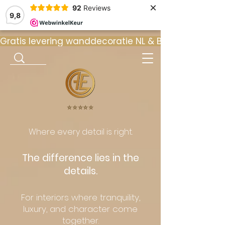
×
92
Reviews
9,8
Gratis levering wanddecoratie NL & BE  •  ⭐ 9
⭐️⭐️⭐️⭐️⭐️
Where every detail is right.
The difference lies in the
details.
For interiors where tranquility,
luxury, and character come
together.