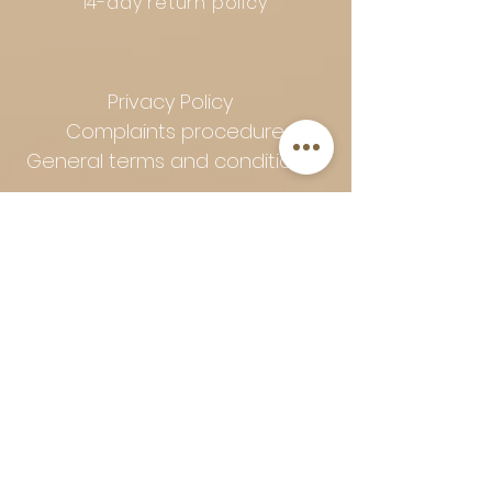
14-day return policy
Privacy Policy
Complaints procedure
General terms and conditions
Follow Art-Empire for inspiration
and luxurious home ideas:
📸 Instagram
|
📘 Facebook
| 📌
Pinterest | 💎 Shop safely and
worry-free | Secure payment in
installments with Klarna