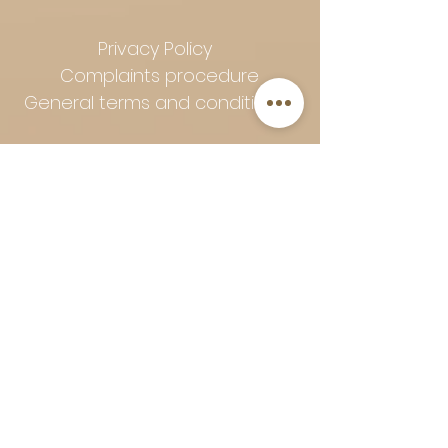
Privacy Policy
Complaints procedure
General terms and conditions
Follow Art-Empire for inspiration
and luxurious home ideas:
📸 Instagram
|
📘 Facebook
| 📌
Pinterest | 💎 Shop safely and
worry-free | Secure payment in
installments with Klarna