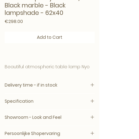
Black marble - Black
lampshade - 62x40
Price
€298.00
Add to Cart
Beautiful atmospheric table lamp Nyo
(Black) with a base of brown marble
with gold and a large black round
Delivery time - if in stock
lampshade.
Specification
Brand: Richmond
Delivery time: 3 – 15 working days
Showroom - Look and Feel
Warranty: standard 2 year
EAN number: 8720621674405
manufacturer's warranty
Brand: Richmond
Persoonlijke Shopervaring
Shipping method: product shipping
Height: 63