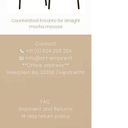
Counterstoel Encanto Be straight
Decoratief object Swi
mocha mousse
Contact:
📞
+31 (0) 624 299 264
📧
info@art-empire.nl
**Office address:**
Veerplein 8a, 3331LE Zwijndrecht
FAQ
Shipment and Returns
14-day return policy