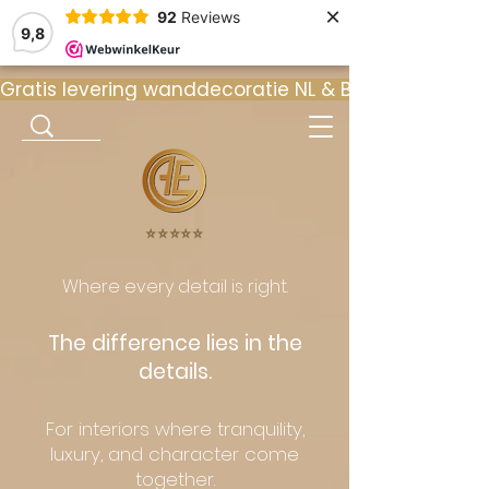
×
92
Reviews
9,8
Gratis levering wanddecoratie NL & BE  •  ⭐ 9
⭐️⭐️⭐️⭐️⭐️
Where every detail is right.
The difference lies in the
details.
For interiors where tranquility,
luxury, and character come
together.