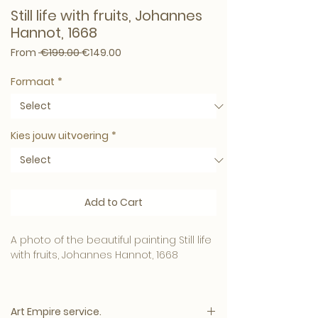
Still life with fruits, Johannes
Hannot, 1668
Regular Price
Sale Price
From
 €199.00 
€149.00
Formaat
*
Kies jouw uitvoering
*
Add to Cart
A photo of the beautiful painting Still life
with fruits, Johannes Hannot, 1668
Coorte mainly produced small still lifes
with an intimate character. Because of
Art Empire service.
their simple subjects – asparagus or