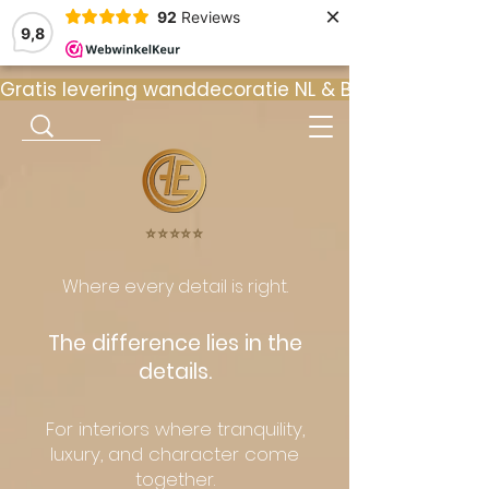
×
92
Reviews
9,8
Gratis levering wanddecoratie NL & BE  •  ⭐ 9
⭐️⭐️⭐️⭐️⭐️
Where every detail is right.
The difference lies in the
details.
For interiors where tranquility,
luxury, and character come
together.