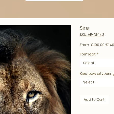
Sire
SKU: AE-DN143
Regul
From
 €199.00 
€149
Formaat
*
Select
Kies jouw uitvoerin
Select
Add to Cart