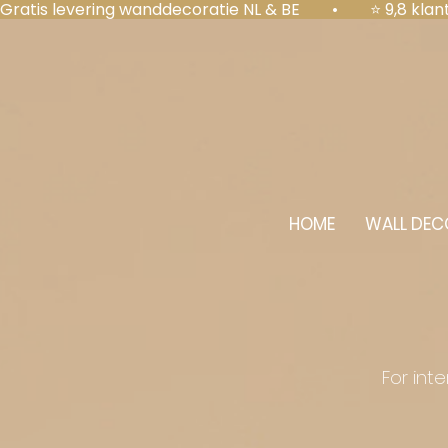
Gratis levering wanddecoratie NL & BE  •  ⭐ 9,8 kl
HOME
WALL DEC
For int