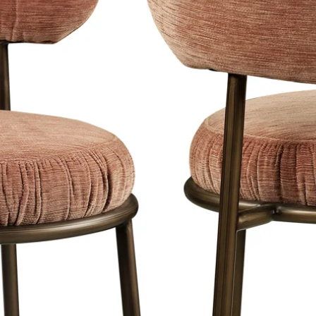
tightly and have a light satin shine,
which gives a classy appearance. Click
ials on our website.
is a maximum of 8 working days in
e Netherlands, Belgium and Germany.