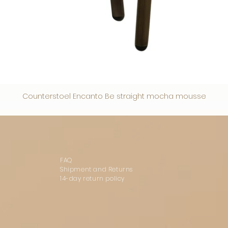
Counterstoel Encanto Be straight mocha mousse
FAQ
Shipment and Returns
14-day return policy