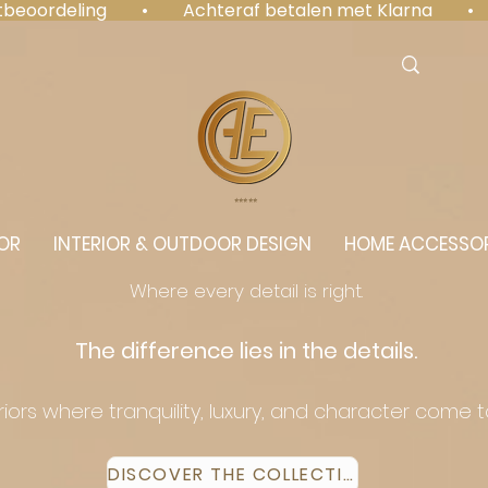
antbeoordeling  •  Achteraf betalen met Klarna  • 
⭐️⭐️⭐️⭐️⭐️
OR
INTERIOR & OUTDOOR DESIGN
HOME ACCESSOR
Where every detail is right.
The difference lies in the details.
eriors where tranquility, luxury, and character come 
DISCOVER THE COLLECTION