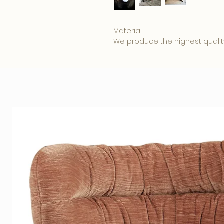
Material
We produce the highest qualit
ordered in:
• 5mm. Clear Plexiglass is affo
appearance.
• 3mm. Plexiglass with a 3mm. 
combination produces a beautif
• 3mm. Dibond has a matte sur
reflection on your photo art a
Hanging system
Your photo comes standard wi
system, placing the artwork 2cm
and luxurious effect.
Our quality Plexiglass is also
its durable preservation of int