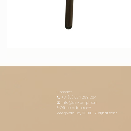
Contact:
📞
+31 (0) 624 299 264
📧
info@art-empire.nl
**Office address:**
Veerplein 8a, 3331LE Zwijndrecht