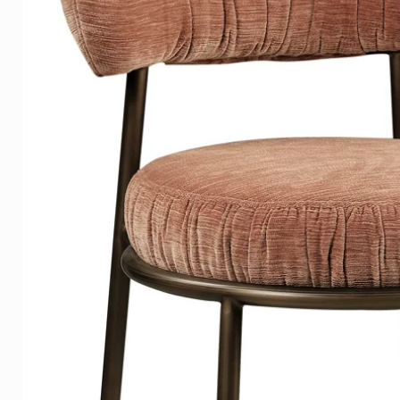
Frames
Our wooden frames are sprayed 
the wood grain is still visible 
here
to see examples of mater
Delivery time
On average, the delivery time 
Europe, shipping is free in th