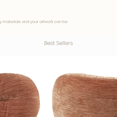
y materials and your artwork can be
rdable and has a luxurious
Best Sellers
Dibond backplate, this one
ul, glossy and intense result.
face that ensures less
nd creates a modern look.
th a blind aluminum suspension
. from the wall. This creates a floating
 used in museums and galleries due to
ense colors.