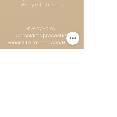
14-day return policy
Privacy Policy
Complaints procedure
General terms and conditions
Follow Art-Empire for inspiration
and luxurious home ideas:
📸 Instagram
|
📘 Facebook
| 📌
Pinterest | 💎 Shop safely and
worry-free | Secure payment in
installments with Klarna