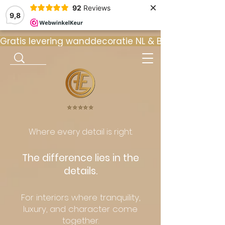
×
92
Reviews
9,8
Gratis levering wanddecoratie NL & BE  •  ⭐ 9
⭐️⭐️⭐️⭐️⭐️
Where every detail is right.
The difference lies in the
details.
For interiors where tranquility,
luxury, and character come
together.