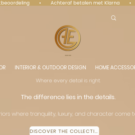
antbeoordeling  •  Achteraf betalen met Klarna  • 
⭐️⭐️⭐️⭐️⭐️
OR
INTERIOR & OUTDOOR DESIGN
HOME ACCESSOR
Where every detail is right.
The difference lies in the details.
eriors where tranquility, luxury, and character come 
DISCOVER THE COLLECTION