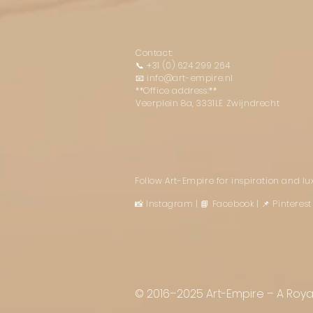
Contact:
📞
+31 (0) 624 299 264
📧
info@art-empire.nl
**Office address:**
Veerplein 8a, 3331LE Zwijndrecht
Follow Art-Empire for inspiration and l
📸 Instagram
|
📘 Facebook
| 📌 Pintere
© 2016–2025 Art-Empire – A Royal 