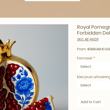
Royal Pomegr
Forbidden Del
SKU: AE-KK011
Regul
From
 €199.00 
€149
Formaat
*
Select
Kies jouw uitvoerin
Select
Add to Cart