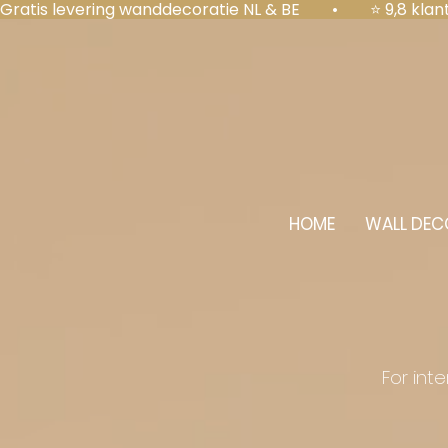
Gratis levering wanddecoratie NL & BE  •  ⭐ 9,8 kl
HOME
WALL DEC
For int