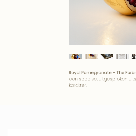
Royal Pomegranate – The Forbi
een speelse, uitgesproken uitst
karakter.
Het kunstwerk brengt humor, co
interieur en werkt als opvall