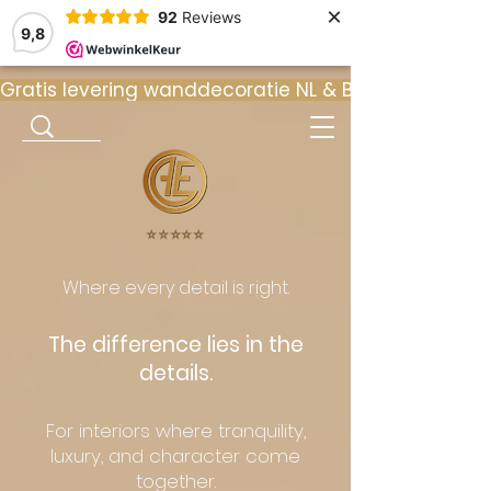
×
92
Reviews
9,8
Gratis levering wanddecoratie NL & BE  •  ⭐ 9
⭐️⭐️⭐️⭐️⭐️
Where every detail is right.
The difference lies in the
details.
For interiors where tranquility,
luxury, and character come
together.