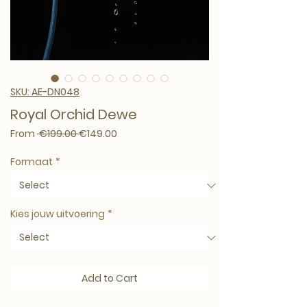
SKU: AE-DN048
Royal Orchid Dewe
Regular Price
Sale Price
From
 €199.00 
€149.00
Formaat
*
Kies jouw uitvoering
*
Add to Cart