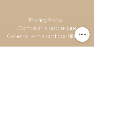
Privacy Policy
Complaints procedure
General terms and conditions
Follow Art-Empire for inspiration
and luxurious home ideas:
📸 Instagram
|
📘 Facebook
| 📌
Pinterest | 💎 Shop safely and
worry-free | Secure payment in
installments with Klarna