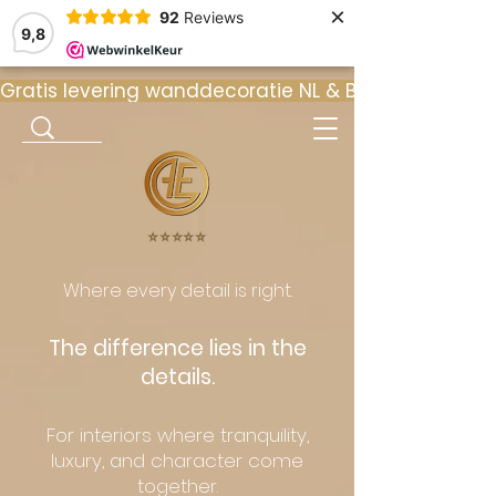
×
92
Reviews
9,8
Gratis levering wanddecoratie NL & BE  •  ⭐ 9
⭐️⭐️⭐️⭐️⭐️
Where every detail is right.
The difference lies in the
details.
For interiors where tranquility,
luxury, and character come
together.