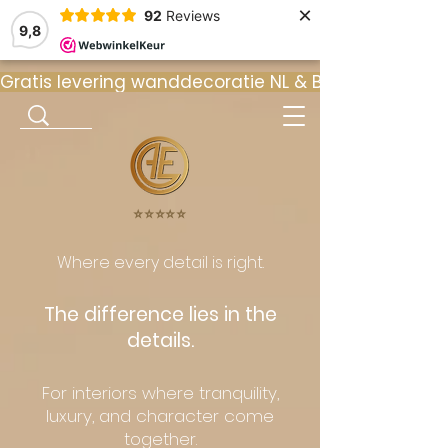
×
92
Reviews
9,8
Gratis levering wanddecoratie NL & BE  •  ⭐ 9
⭐️⭐️⭐️⭐️⭐️
Where every detail is right.
The difference lies in the
details.
For interiors where tranquility,
luxury, and character come
together.