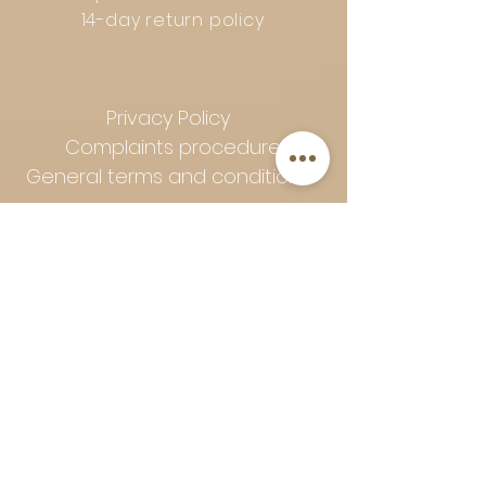
14-day return policy
Privacy Policy
Complaints procedure
General terms and conditions
Follow Art-Empire for inspiration
and luxurious home ideas:
📸 Instagram
|
📘 Facebook
| 📌
Pinterest | 💎 Shop safely and
worry-free | Secure payment in
installments with Klarna