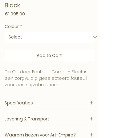
Black
Price
€1,995.00
Colour
*
Add to Cart
De Outdoor Fauteuil 'Como' – Black is
een zorgvuldig geselecteerd fauteuil
voor een stijlvol interieur.
Een verfijnde keuze voor buitenruimtes,
terrassen en lounges waar comfort en
Specificaties
uitstraling samenkomen.
Combineer dit item met onze meubels,
Producttype:
Fauteuil
wanddecoratie en woonaccessoires
Levering & Transport
Materiaal:
worden milieuvriendelijk
voor een compleet Art-Empire interieur.
afgevoerd.
Levertijd: circa 5–14 werkdagen, mits op
Waarom kiezen voor Art-Empire?
voorraad bij de leverancier.