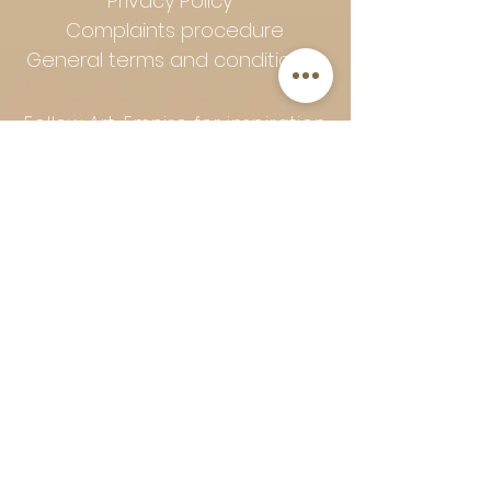
Privacy Policy
Complaints procedure
General terms and conditions
Follow Art-Empire for inspiration
and luxurious home ideas:
📸 Instagram
|
📘 Facebook
| 📌
Pinterest | 💎 Shop safely and
worry-free | Secure payment in
installments with Klarna