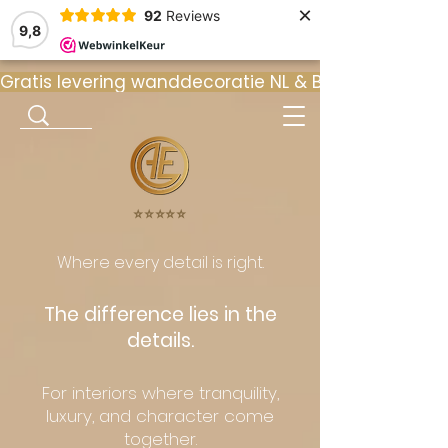
×
92
Reviews
9,8
Gratis levering wanddecoratie NL & BE  •  ⭐ 9
⭐️⭐️⭐️⭐️⭐️
Where every detail is right.
The difference lies in the
details.
For interiors where tranquility,
luxury, and character come
together.